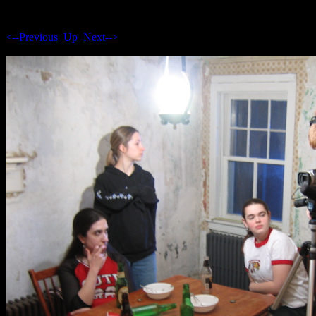
<--Previous
Up
Next-->